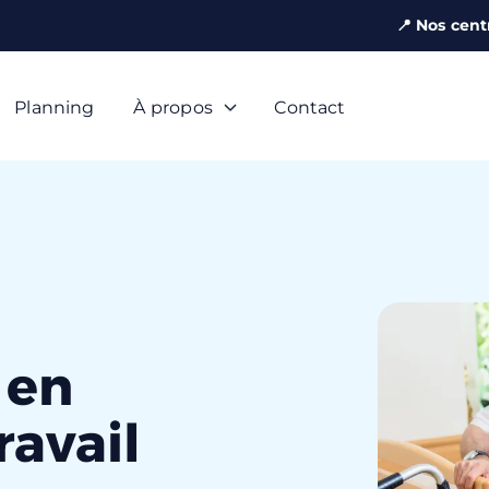
📍 Nos cent
Planning
À propos
Contact
 en
avail