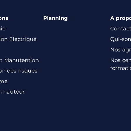
ons
Planning
A prop
ie
Contac
ion Electrique
Qui-so
Nos ag
t Manutention
Nos cen
formati
on des risques
sme
en hauteur