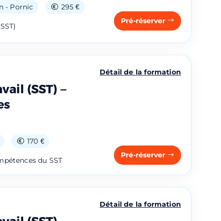
 - Pornic
295 €
Pré-réserver
(SST)
Détail de la formation
vail (SST) –
es
170 €
s adresser ses
Pré-réserver
ompétences du SST
Détail de la formation