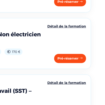
Pré-réserver
Détail de la formation
Non électricien
170 €
Pré-réserver
Détail de la formation
vail (SST) –