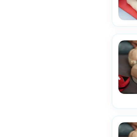
Votre message
Une q
Appel
LFFormation utilis
offres. Pour en savo