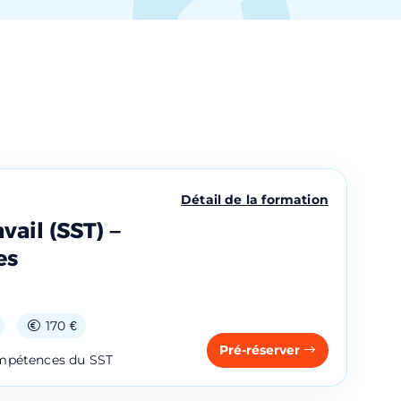
Détail de la formation
vail (SST) –
es
170 €
Pré-réserver
ompétences du SST