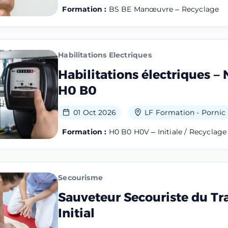
Formation :
BS BE Manœuvre – Recyclage
Habilitations Electriques
r une session
Habilitations électriques – 
H0 B0
01 Oct 2026
LF Formation - Pornic
Formation :
H0 B0 H0V – Initiale / Recyclage
Nom
Secourisme
Numéro de téléphone
Sauveteur Secouriste du Tra
Initial