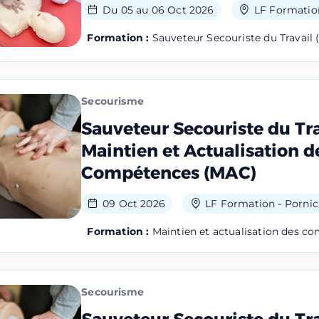
Du 05 au 06 Oct 2026
LF Formation
Formation :
Sauveteur Secouriste du Travail 
Secourisme
Réserver
Sauveteur Secouriste du Tra
Maintien et Actualisation d
uestion ?
Compétences (MAC)
ez au
02 40 64 00 96
09 Oct 2026
LF Formation - Pornic
e vos données pour répondre à votre demande et, avec votre accord, vou
ir plus, consultez notre politique de confidentialité.
Formation :
Maintien et actualisation des c
Secourisme