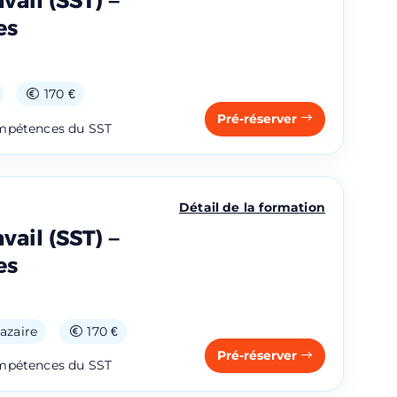
vail (SST) –
es
170 €
Pré-réserver
ompétences du SST
Détail de la formation
vail (SST) –
es
azaire
170 €
Pré-réserver
ompétences du SST