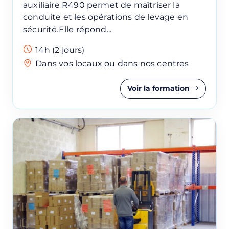
auxiliaire R490 permet de maîtriser la
conduite et les opérations de levage en
Numéro de téléphone
sécurité.Elle répond...
14h (2 jours)
Dans vos locaux ou dans nos centres
Votre message
Voir la formation
Réserver
Une question ?
Appelez au
02 40 64 00 96
LFFormation utilise vos données pour répondre à votre
demande et, avec votre accord, vous adresser ses offres.
Pour en savoir plus, consultez notre politique de