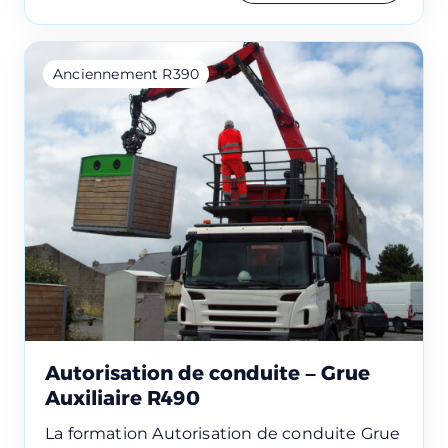
Réserver une session
Anciennement R390
Vous êtes
Prénom
Nom
Autorisation de conduite – Grue
Auxiliaire R490
Adresse e-mail
La formation Autorisation de conduite Grue